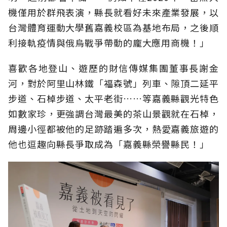
機僅用於群飛表演，縣長就看好未來產業發展，以
台灣體育運動大學舊嘉義校區為基地布局，之後順
利接軌疫情與俄烏戰爭帶動的龐大應用商機！」
喜歡各地登山、遊歷的財信傳媒集團董事長謝金
河，對於阿里山林鐵「福森號」列車、隙頂二延平
步道、石棹步道、太平老街……等嘉義縣觀光特色
如數家珍，更強調台灣最美的茶山景觀就在石棹，
周邊小徑都被他的足跡踏遍多次，熱愛嘉義旅遊的
他也逗趣向縣長爭取成為「嘉義縣榮譽縣民！」