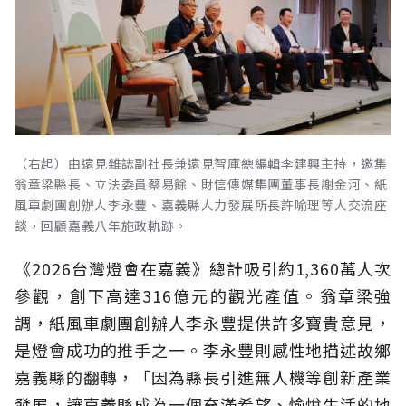
（右起）由遠見雜誌副社長兼遠見智庫總編輯李建興主持，邀集
翁章梁縣長、立法委員蔡易餘、財信傳媒集團董事長謝金河、紙
風車劇團創辦人李永豐、嘉義縣人力發展所長許喻理等人交流座
談，回顧嘉義八年施政軌跡。
《2026台灣燈會在嘉義》總計吸引約1,360萬人次
參觀，創下高達316億元的觀光產值。翁章梁強
調，紙風車劇團創辦人李永豐提供許多寶貴意見，
是燈會成功的推手之一。李永豐則感性地描述故鄉
嘉義縣的翻轉，「因為縣長引進無人機等創新產業
發展，讓嘉義縣成為一個充滿希望、愉悅生活的地