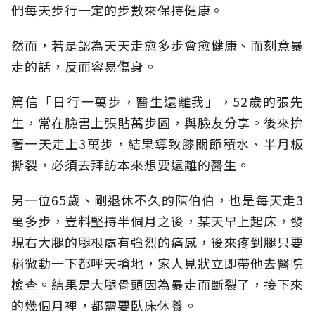
們每天步行一定的步數來保持健康。
然而，若是認為天天走愈多步會愈健康、而刻意暴
走的話，反而容易傷身。
篤信「日行一萬步，醫生遠離我」，52歲的張先
生，常在臉書上張貼萬步圖，與臉友分享。後來拚
著一天走上3萬步，結果導致膝關節積水、半月板
撕裂，必須去拜訪本來想要遠離的醫生。
另一位65歲、剛退休不久的陳伯伯，也是每天走3
萬多步，豈料堅持半個月之後，某天早上起床，發
現右大腿的腿根處有強烈的痛感，後來疼到腿只要
稍微動一下都呼天搶地，家人見狀立即帶他去醫院
檢查。結果是大腿骨頭因為暴走而斷裂了，接下來
的幾個月裡，都需要臥床休養。