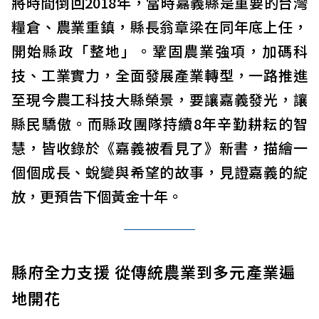
將時間倒回2018年，當時嘉義縣是重要的台灣
糧倉、農業重鎮，縣長翁章梁在同年底上任，
開始縣政「整地」。鞏固農業強項，加碼科
技、工業實力，全面發展產業轉型，一路推進
至現今農工科技大縣榮景，要讓嘉義發光，讓
縣民驕傲。而縣政團隊持續8年辛勤耕耘的智
慧，皆收錄於《嘉義被看見了》新書，描繪一
個個成長、蛻變與希望的故事，見證嘉義的綻
放，更預告下個黃金十年。
縣府全力支援 從傳統農業到多元產業遍
地開花