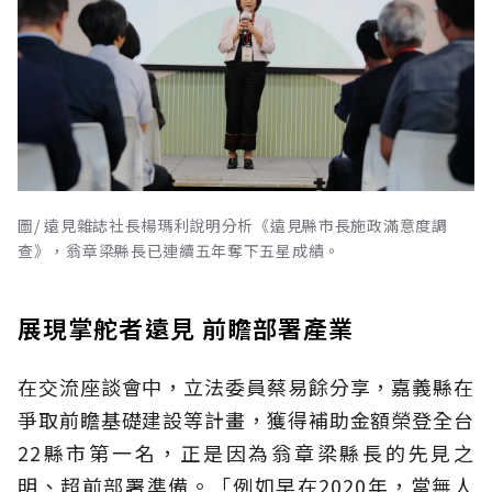
圖/ 遠見雜誌社長楊瑪利說明分析《遠見縣市長施政滿意度調
查》，翁章梁縣長已連續五年奪下五星成績。
展現掌舵者遠見 前瞻部署產業
在交流座談會中，立法委員蔡易餘分享，嘉義縣在
爭取前瞻基礎建設等計畫，獲得補助金額榮登全台
22縣市第一名，正是因為翁章梁縣長的先見之
明、超前部署準備。「例如早在2020年，當無人